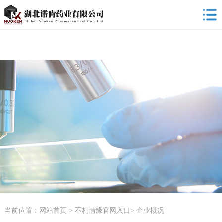
当前位置：
网站首页
>
不朽情缘官网入口
>
企业概况