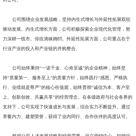
公司围绕企业发展战略，坚持内生式增长与外延性拓展双轮
驱动发展。内生式增长方面，公司积极探索企业现代化管理，努
力深耕一线市。俳疽滴竦姆⒄。外延性拓展方面，公司重点在于
行业产业的投入和产业链的并购整合。
公司始终秉持“一诺千金、心肯至诚”的企业精神，始终坚
持“质量第一、服务至上”的质量方针，始终践行“感恩、严格执
行、业绩就是尊严”的核心价值观，始终贯彻“诚信为本、客户至
上、创新创效、共赢共享”的经营理念。在各级政府与社会各界的
支持下，公司实现了快速成长与发展，综合实力不断提升。通过
养蓄内力、建塑荣誉，获得了业内同行、合作伙伴的高度认可。
根据公司人才发展战略和经营需要，设立营销中心、职能中