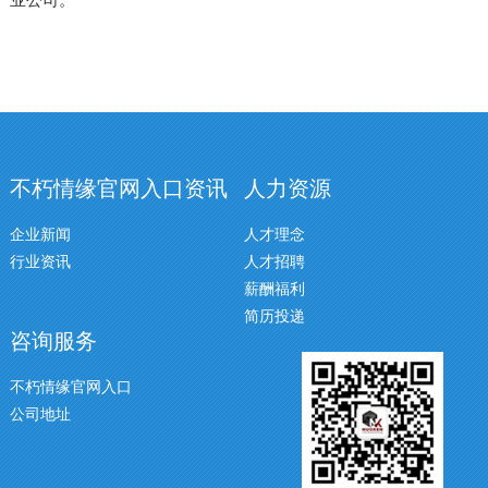
不朽情缘官网入口资讯
人力资源
企业新闻
人才理念
行业资讯
人才招聘
薪酬福利
简历投递
咨询服务
不朽情缘官网入口
公司地址