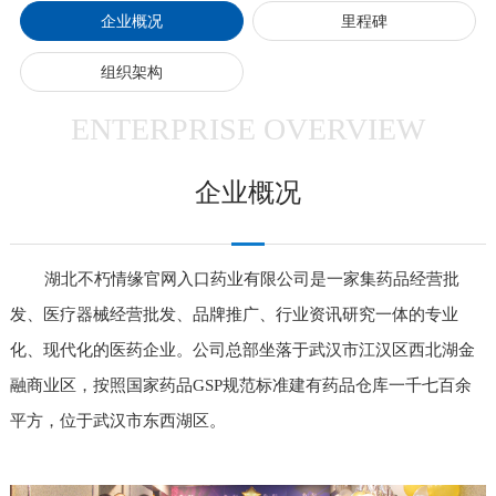
企业概况
里程碑
组织架构
ENTERPRISE OVERVIEW
企业概况
湖北不朽情缘官网入口药业有限公司是一家集药品经营批
发、医疗器械经营批发、品牌推广、行业资讯研究一体的专业
化、现代化的医药企业。公司总部坐落于武汉市江汉区西北湖金
融商业区，按照国家药品GSP规范标准建有药品仓库一千七百余
平方，位于武汉市东西湖区。