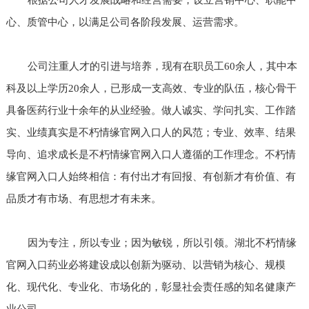
心、质管中心，以满足公司各阶段发展、运营需求。
公司注重人才的引进与培养，现有在职员工60余人，其中本
科及以上学历20余人，已形成一支高效、专业的队伍，核心骨干
具备医药行业十余年的从业经验。做人诚实、学问扎实、工作踏
实、业绩真实是不朽情缘官网入口人的风范；专业、效率、结果
导向、追求成长是不朽情缘官网入口人遵循的工作理念。不朽情
缘官网入口人始终相信：有付出才有回报、有创新才有价值、有
品质才有市场、有思想才有未来。
因为专注，所以专业；因为敏锐，所以引领。湖北不朽情缘
官网入口药业必将建设成以创新为驱动、以营销为核心、规模
化、现代化、专业化、市场化的，彰显社会责任感的知名健康产
业公司。