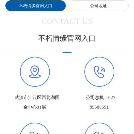
不朽情缘官网入口
公司地址
CONTACT US
不朽情缘官网入口
武汉市江汉区西北湖国
公司总机：027-
金中心31层
85506551