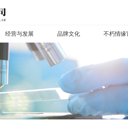
经营与发展
品牌文化
不朽情缘