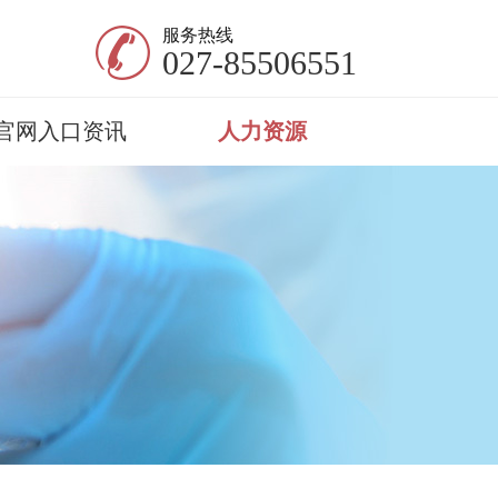
服务热线
027-85506551
官网入口资讯
人力资源