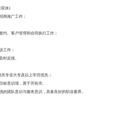
末双休}
驻地招商推广工作；
、签约、客户管理和合同执行工作；
络建设工作；
时反馈。
医药营销相关专业大专及以上学历优先；
识强，善于开拓市。
，较强的团队意识与服务意识，具备良好的职业素养。