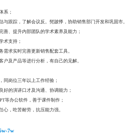
工作体系；
与跟踪，了解会议反。髡跛悸，协助销售部门开发和巩固市。
地完善、提升内部团队的学术素养及能力；
的学术支持；
业务需求实时完善更新销售配套工具。
，竞争客户及产品等进行分析，有自己的见解。
学历，同岗位三年以上工作经验；
捷，具有良好的演讲口才及沟通、协调能力；
、PPT等办公软件，善于课件制作；
心，吃苦耐劳，抗压能力强。
w-7w