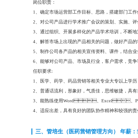
岗位职责：
1、确定市场运营部工作目标、思路，搭建部门
2、对公司产品进行学术推广会议的策划、实施、评估
3、通过组织、开展多样化的产品学术培训，不断
4、解答市场上出现的产品相关的问题，做好产品
5、制作公司各产品的相关宣传资料、课件，结合
6、能够对公司产品、市场及行业，客户需求
任职要求:
1、医学、药学、药品营销等相关专业大专以上
2、普通话流利，形象好，气质佳，思维敏
3、能熟练使用Word、Excel
4、适应出差，具有良好的团队协作精神和较强的责任
三、管培生（医药营销管理方向） 年薪：5