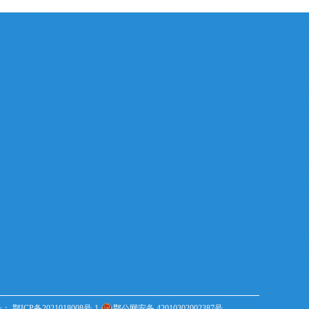
源
：
鄂ICP备2021018008号-1
鄂公网安备 42010302002387号