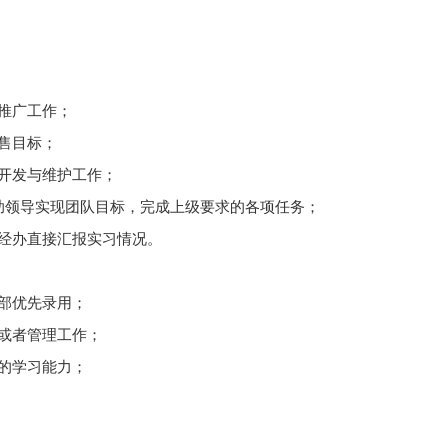
学术推广工作；
的销售目标；
客户开发与维护工作；
 协助领导实现团队目标，完成上级要求的各项任务；
总经办直接汇报实习情况。
干部优先录用；
业务或者管理工作；
越的学习能力；