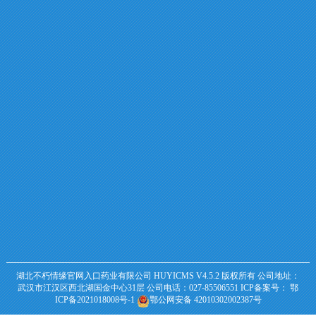
官网入口资讯
人力资源
人才理念
人才招聘
薪酬福利
简历投递
入口
湖北不朽情缘官网入口药业有限公司
HUYICMS V4.5.2
版权所有 公司地址：
武汉市江汉区西北湖国金中心31层 公司电话：027-85506551 ICP备案号：
鄂
ICP备2021018008号-1
鄂公网安备 42010302002387号