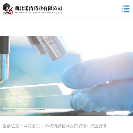
当前位置：
网站首页
>
不朽情缘官网入口资讯
>
行业资讯