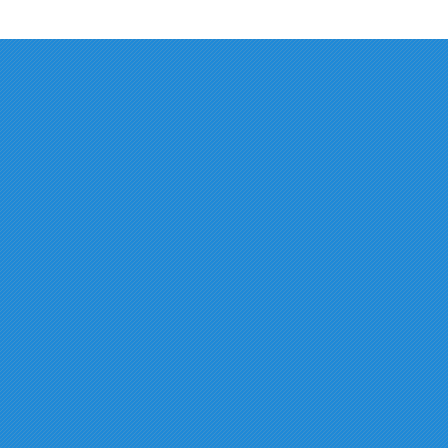
朽情缘官网入口
经营与发展
品牌
概况
公司业务
企业品牌
碑
质量管理
核心理念
架构
市场营销
企业荣誉
社会责任
团队风采