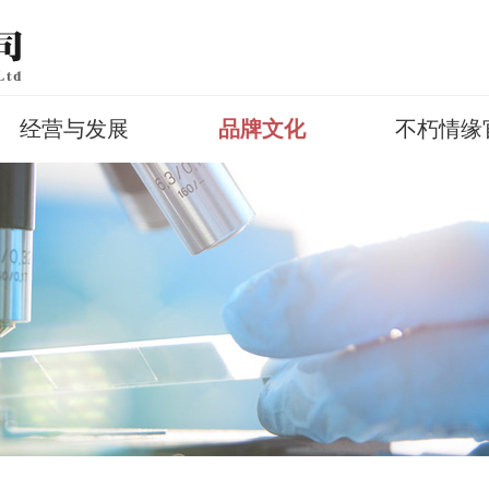
经营与发展
品牌文化
不朽情缘