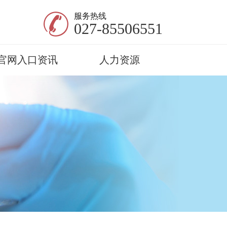
服务热线
027-85506551
官网入口资讯
人力资源